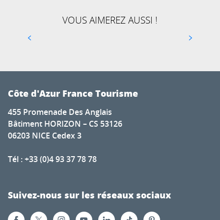
Les Alpes-Maritimes offrent un terrain de jeu
extraordinaire pour les passionnés de vélo. C’est
VOUS AIMEREZ AUSSI !
probablement l’une des raisons pour laquelle un
quart du peloton cycliste...
Côte d'Azur France Tourisme
455 Promenade Des Anglais
Bâtiment HORIZON – CS 53126
06203 NICE Cedex 3
Tél : +33 (0)4 93 37 78 78
Suivez-nous sur les réseaux sociaux