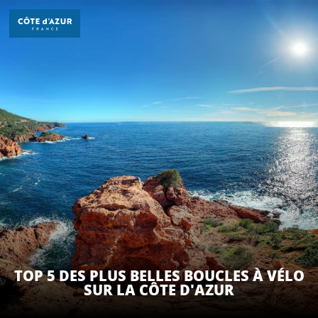
Aller
au
contenu
principal
DÉCOUVRIR
À FAIRE
SÉJOURNER
TOP 5 DES PLUS BELLES BOUCLES À VÉLO
SUR LA CÔTE D'AZUR