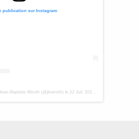
te publication sur Instagram
Jean-Baptiste Wiroth (@jbwiroth)
le
22 Juil. 2018 à 10 :56 PDT