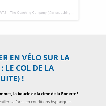
Une publication partagée par WTS – The Coaching Company (@wtscoaching)
le
5 Déc. 2018 à 5 :0
ER EN VÉLO SUR LA
: LE COL DE LA
ITE) !
ommet, la boucle de la cime de la Bonette !
ailler sa force en conditions hypoxiques.