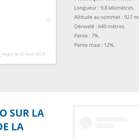
Longueur : 9,8 kilomètres.
Altitude au sommet : 927 m
Dénivelé : 640 mètres.
Pente : 7%.
Pente maxi : 12%.
e_degn)
le
20 Avril 2019 à 7 :45 PDT
LO SUR LA
DE LA