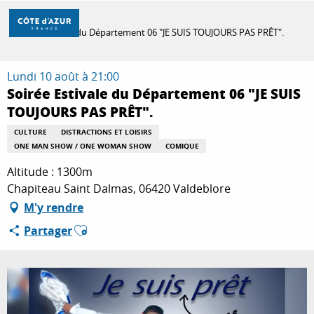
Aller
Accueil
au
Soirée Estivale du Département 06 "JE SUIS TOUJOURS PAS PRÊT".
contenu
principal
DÉCOUVRIR
Lundi 10 août à 21:00
Soirée Estivale du Département 06 "JE SUIS
TOUJOURS PAS PRÊT".
À FAIRE
CULTURE
DISTRACTIONS ET LOISIRS
ONE MAN SHOW / ONE WOMAN SHOW
COMIQUE
Altitude : 1300m
SÉJOURNER
Chapiteau Saint Dalmas, 06420 Valdeblore
M'y rendre
Ajouter aux favoris
Partager