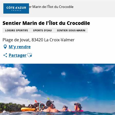
Aller
Accueil
Sentier Marin de l'Îlot du Crocodile
au
contenu
principal
Sentier Marin de l'Îlot du Crocodile
DÉCOUVRIR
LOISIRS SPORTIFS
SPORTS D'EAU
SENTIER SOUS-MARIN
Plage de Jovat, 83420 La Croix-Valmer
À FAIRE
M'y rendre
Ajouter aux favoris
Partager
SÉJOURNER