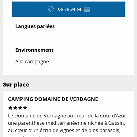
06 76 34 64
▒▒
Langues parlées
Langues parlées
Environnement
Environnement
A la campagne
Sur place
Réservable
CAMPING DOMAINE DE VERDAGNE
Le Domaine de Verdagne au cœur de la Côte d’Azur :
une parenthèse méditerranéenne nichée à Gassin,
au cœur d’un écrin de vignes et de pins parasols,