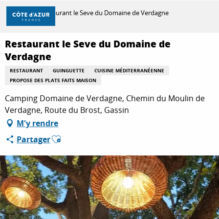
Aller
Accueil
Restaurant le Seve du Domaine de Verdagne
au
contenu
principal
Restaurant le Seve du Domaine de
DÉCOUVRIR
Verdagne
RESTAURANT
GUINGUETTE
CUISINE MÉDITERRANÉENNE
PROPOSE DES PLATS FAITS MAISON
À FAIRE
Camping Domaine de Verdagne, Chemin du Moulin de
Verdagne, Route du Brost, Gassin
SÉJOURNER
M'y rendre
Ajouter aux favoris
Partager