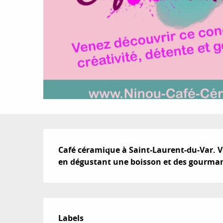
Description
Café céramique à Saint-Laurent-du-Var. V
en dégustant une boisson et des gourmand
Offres de prestat
Labels
Labels