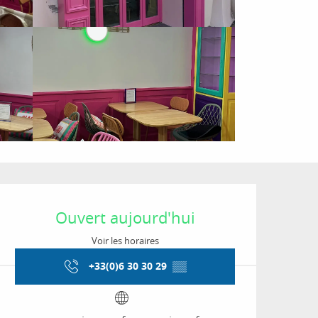
Ouverture et coordon
Ouvert aujourd'hui
Voir les horaires
+33(0)6 30 30 29
▒▒