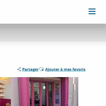
FR
Accessibilité
Recherche
Voir les favoris
Ajouter aux favoris
Partager
Ajouter à mes favoris