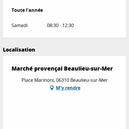
Toute l'année
Toute l'année
Samedi
08:30 - 12:30
Localisation
Marché provençal Beaulieu-sur-Mer
Place Marinoni, 06310 Beaulieu-sur-Mer
M'y rendre