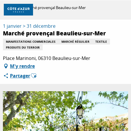
Aller
Accueil
Marché provençal Beaulieu-sur-Mer
au
contenu
principal
1 janvier > 31 décembre
DÉCOUVRIR
Marché provençal Beaulieu-sur-Mer
MANIFESTATIONS COMMERCIALES
MARCHÉ RÉGULIER
TEXTILE
PRODUITS DU TERROIR
À FAIRE
Place Marinoni, 06310 Beaulieu-sur-Mer
M'y rendre
SÉJOURNER
Ajouter aux favoris
Partager