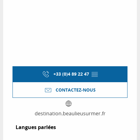
+33 (0)4 89 22 47
▒▒
CONTACTEZ-NOUS
destination.beaulieusurmer.fr
Langues parlées
Langues parlées