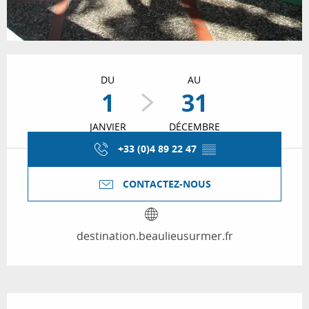
Ouverture et coordonnées
DU
AU
1
31
JANVIER
DÉCEMBRE
+33 (0)4 89 22 47
▒▒
CONTACTEZ-NOUS
destination.beaulieusurmer.fr
Description