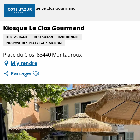
Aller
Accueil
Kiosque Le Clos Gourmand
au
contenu
principal
Kiosque Le Clos Gourmand
DÉCOUVRIR
RESTAURANT
RESTAURANT TRADITIONNEL
PROPOSE DES PLATS FAITS MAISON
À FAIRE
Place du Clos, 83440 Montauroux
M'y rendre
Ajouter aux favoris
Partager
SÉJOURNER