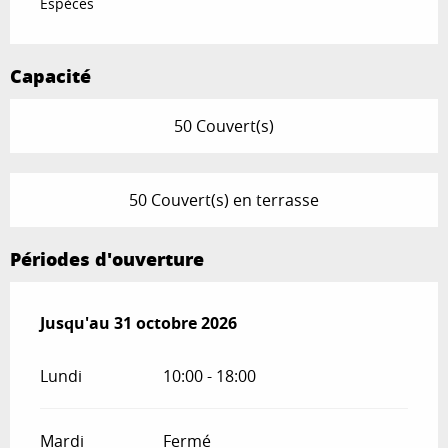
Espèces
Capacité
50 Couvert(s)
50 Couvert(s) en terrasse
Périodes d'ouverture
Du
Jusqu'au
16 mars 2026
31 octobre 2026
au
31 octobre 2026
Lundi
10:00 - 18:00
Mardi
Fermé