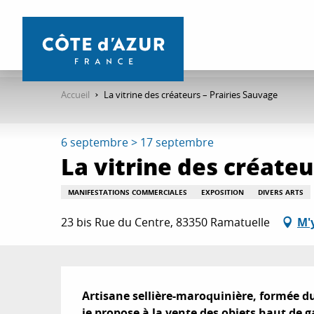
Aller
au
contenu
principal
Accueil
La vitrine des créateurs – Prairies Sauvage
6 septembre > 17 septembre
La vitrine des créateu
MANIFESTATIONS COMMERCIALES
EXPOSITION
DIVERS ARTS
23 bis Rue du Centre, 83350 Ramatuelle
M'
Description
Artisane sellière-maroquinière, formée d
je propose à la vente des objets haut de g