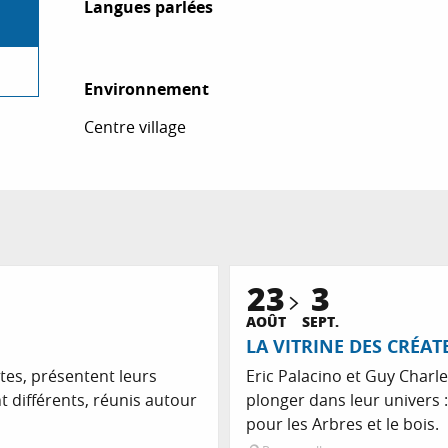
Langues parlées
Langues parlées
Environnement
Environnement
Centre village
23
3
AOÛT
SEPT.
LA VITRINE DES CRÉAT
stes, présentent leurs
Eric Palacino et Guy Charl
 différents, réunis autour
plonger dans leur univers 
pour les Arbres et le bois.