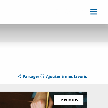
FR
Accessibilité
Recherche
Voir les favoris
Ajouter aux favoris
Partager
Ajouter à mes favoris
+2 PHOTOS