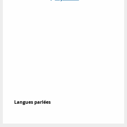
Langues parlées
Langues parlées