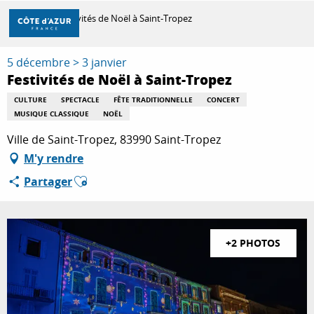
Aller
Accueil
Festivités de Noël à Saint-Tropez
au
contenu
principal
5 décembre > 3 janvier
DÉCOUVRIR
Festivités de Noël à Saint-Tropez
CULTURE
SPECTACLE
FÊTE TRADITIONNELLE
CONCERT
MUSIQUE CLASSIQUE
NOËL
À FAIRE
Ville de Saint-Tropez, 83990 Saint-Tropez
M'y rendre
SÉJOURNER
Ajouter aux favoris
Partager
+2 PHOTOS