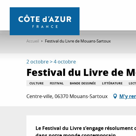
Aller
au
contenu
principal
Accueil
Festival du Livre de Mouans-Sartoux
2 octobre > 4 octobre
Festival du Livre de 
CULTURE
FESTIVAL
BANDE DESSINÉE
LITTÉRATURE
LEC
Centre-ville, 06370 Mouans-Sartoux
M'y re
Description
Le Festival du Livre s’engage résolument 
dans notre monde contemporain.