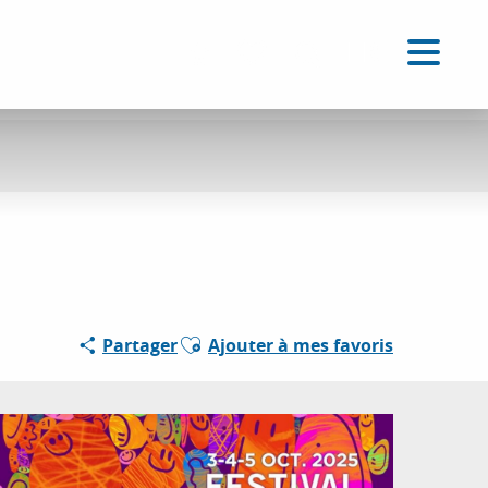
FR
Accessibilité
Recherche
Voir les favoris
Ajouter aux favoris
Partager
Ajouter à mes favoris