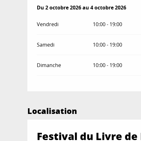
Du
Du
2 octobre 2026
2 octobre 2026
au
au
4 octobre 2026
4 octobre 2026
Vendredi
10:00 - 19:00
Samedi
10:00 - 19:00
Dimanche
10:00 - 19:00
Localisation
Festival du Livre d