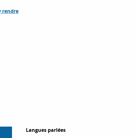
y rendre
Langues parlées
Langues parlées