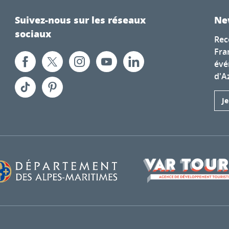
Suivez-nous sur les réseaux
Ne
sociaux
Rec
Fra
évé
d'A
J