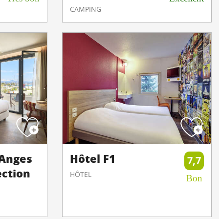
CAMPING
 Anges
Hôtel F1
7,7
ection
HÔTEL
Bon