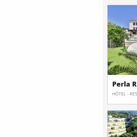
Perla R
HÔTEL - R