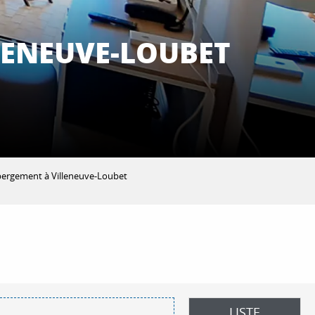
LENEUVE-LOUBET
bergement à Villeneuve-Loubet
 aux favoris
LISTE