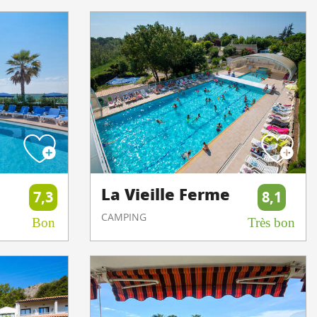
La Vieille Ferme
7,3
8,1
CAMPING
Bon
Très bon