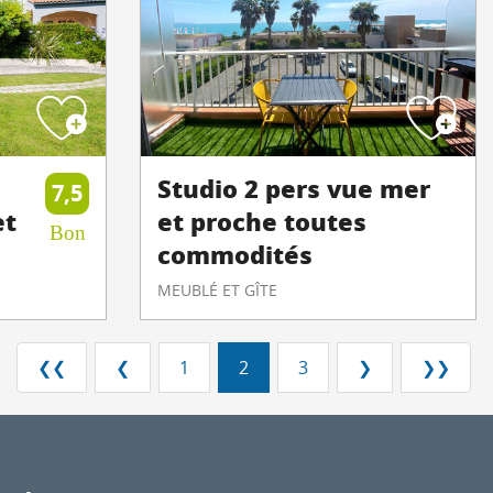
Studio 2 pers vue mer
7,5
et
et proche toutes
Bon
commodités
MEUBLÉ ET GÎTE
❮❮
❮
1
2
3
❯
❯❯