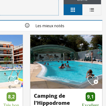
Les mieux notés
Camping de
8,2
9,1
l'Hippodrome
Très bon
Excellent