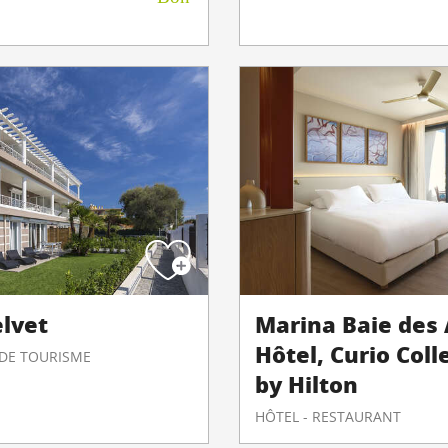
elvet
Marina Baie des
Hôtel, Curio Coll
 DE TOURISME
by Hilton
HÔTEL - RESTAURANT