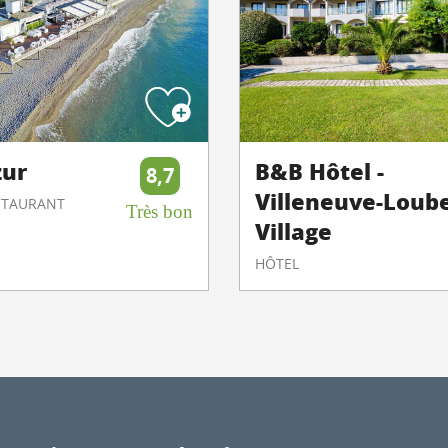
zur
B&B Hôtel -
8,7
Villeneuve-Loub
ESTAURANT
Très bon
Village
HÔTEL