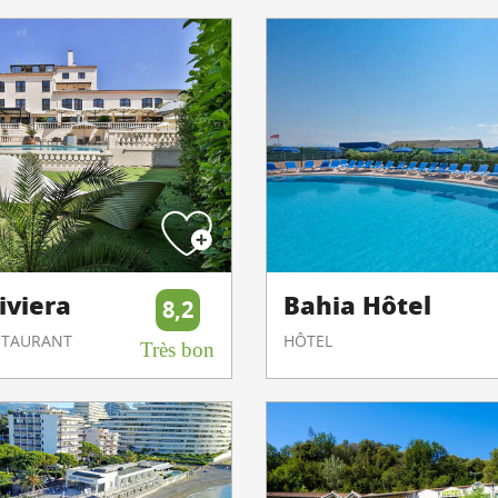
iviera
Bahia Hôtel
8,2
ESTAURANT
HÔTEL
Très bon