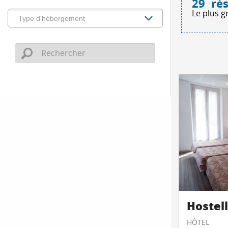
29
rés
Le plus g
Hostel
HÔTEL