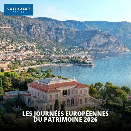
Aller
au
contenu
principal
DÉCOUVRIR
À FAIRE
SÉJOURNER
LES JOURNÉES EUROPÉENNES
DU PATRIMOINE 2026