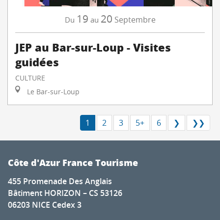
19
20
Septembre
Du
au
JEP au Bar-sur-Loup - Visites
guidées
CULTURE
Le Bar-sur-Loup
1
2
3
5+
6
❯
❯❯
Côte d'Azur France Tourisme
455 Promenade Des Anglais
Bâtiment HORIZON – CS 53126
06203 NICE Cedex 3